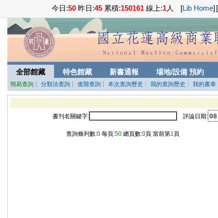
今日:
50
昨日:
45
累積:
150161
線上:
1
人
[
Lib Home
]
[
全部館藏
特色館藏
新書通報
場地/設備 預約
簡易查詢
┊
分類法查詢
┊
進階查詢
┊
本次查詢歷史
┊ 我的查詢歷史
┊ 我的書車
書刊名關鍵字:
評論日期:
查詢條列數:
0
每頁:
50
總頁數:
0
頁 當前第
1
頁